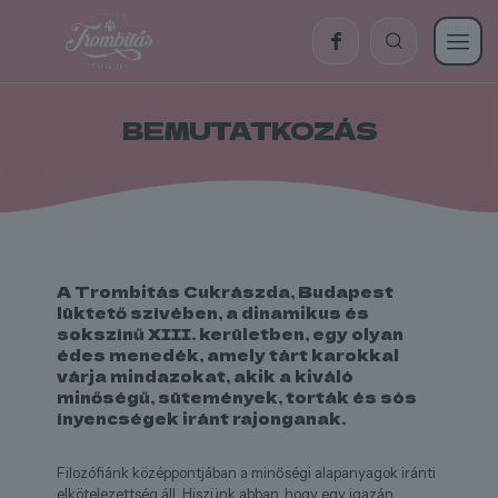
BEMUTATKOZÁS
A Trombitás Cukrászda, Budapest
lüktető szívében, a dinamikus és
sokszínű XIII. kerületben, egy olyan
édes menedék, amely tárt karokkal
várja mindazokat, akik a kiváló
minőségű, sütemények, torták és sós
ínyencségek iránt rajonganak.
Filozófiánk középpontjában a minőségi alapanyagok iránti
elkötelezettség áll. Hiszünk abban, hogy egy igazán