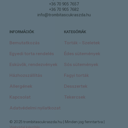
+36 70 905 7657
+36 70 905 7682
info@trombitascukraszda.hu
INFORMÁCIÓK
KATEGÓRIÁK
Bemutatkozás
Torták – Szeletek
Egyedi torta rendelés
Édes sütemények
Esküvők, rendezvények
Sós sütemények
Házhozszállítás
Fagyi torták
Allergének
Desszertek
Kapcsolat
Tekercsek
Adatvédelmi nyilatkozat
© 2025 trombitascukraszda.hu | Minden jog fenntartva |
Weboldal készítés