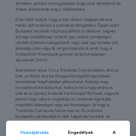
elvitelére, gondos csomagolásban, hogy azok sértetlenül és
frissen érkezzenek meg a célállomásra.
Ezen felül, tudjuk, hogy a mai rohanó világban sokszor
nehéz időt szakítani a személyes látogatásra. Éppen ezért
Budapest területén házhozszállítást is vállalunk. Legyen
szó egy születésnapi tortáról, egy családi ünnepségre
rendelt süteményválogatásról, vagy csak egy hirtelen jött
édesség utáni vágyról, mi gondoskodunk arról, hogy a
kiválasztott finomságok gyorsan és biztonságosan
eljussanak Önhöz.
Szeretettel várjuk Önt a Trombitás Cukrászdában, ahol az
ízek, az illatok és a barátságos kiszolgálás együttesen
teremtenek felejthetetlen pillanatokat. Kóstolja meg
ínycsiklandó kínálatunkat, fedezze fel a hagyományos
ízek és az újszerű kreációk harmóniáját! Biztosak vagyunk
benne, hogy nálunk megtalálja az ízlésének leginkább
megfelelő édességet vagy sós finomságot, és hogy a
Trombitás Cukrászda hamarosan az Ön kedvenc
budapesti cukrászdájává válik. Lépjen be hozzánk, és
hagyja, hogy elvarázsoljuk az ízek birodalmával!
Hozzájárulás
Engedélyek
A