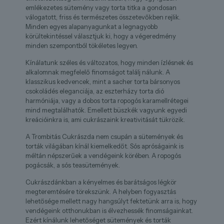
emlékezetes sütemény vagy torta titka a gondosan
válogatott, friss és természetes összetevőkben rejlik.
Minden egyes alapanyagunkat a legnagyobb
körültekintéssel választjuk ki, hogy a végeredmény
minden szempontból tökéletes legyen.
Kínálatunk széles és változatos, hogy minden ízlésnek és
alkalomnak megfelelő finomságot találj nálunk. A
klasszikus kedvencek, mint a sacher torta bársonyos
csokoládés eleganciája, az eszterházy torta dió
harmóniája, vagy a dobos torta ropogós karamellrétegei
mind megtalálhatók. Emellett büszkék vagyunk egyedi
kreációinkra is, ami cukrászaink kreativitását tükrözik.
A Trombitás Cukrászda nem csupán a sütemények és
torták világában kínál kiemelkedőt. Sós apróságaink is
méltán népszerűek a vendégeink körében. A ropogós
pogácsák, a sós teasütemények.
Cukrászdánkban a kényelmes és barátságos légkör
megteremtésére törekszünk. A helyben fogyasztás
lehetősége mellett nagy hangsúlyt fektetünk arra is, hogy
vendégeink otthonukban is élvezhessék finomságainkat.
Ezért kínálunk lehetőséget sütemények és torták