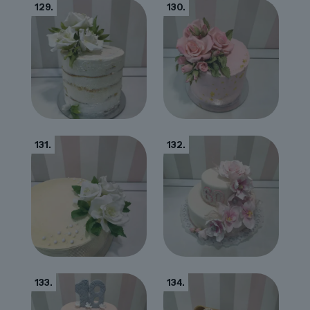
129.
130.
131.
132.
133.
134.