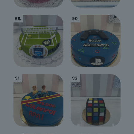
89.
90.
91.
92.