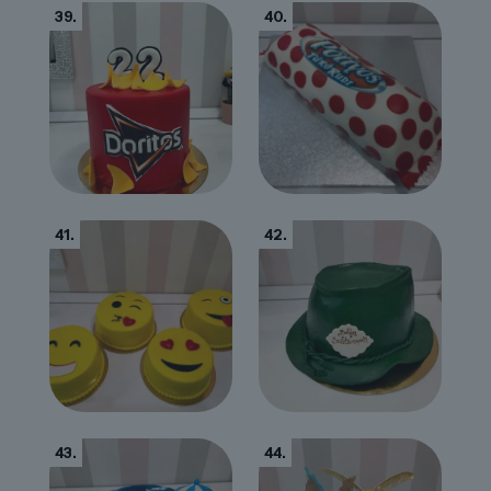
39.
40.
41.
42.
43.
44.