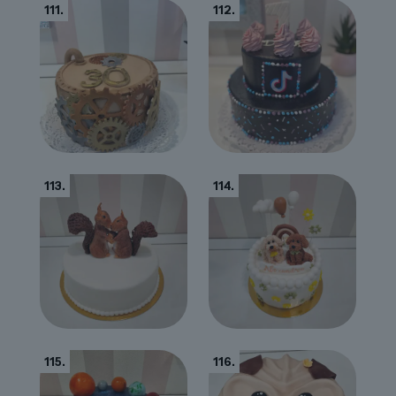
111.
112.
113.
114.
115.
116.