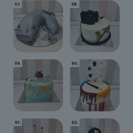
57.
58.
59.
60.
61.
62.