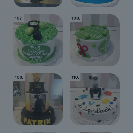
107.
108.
109.
110.