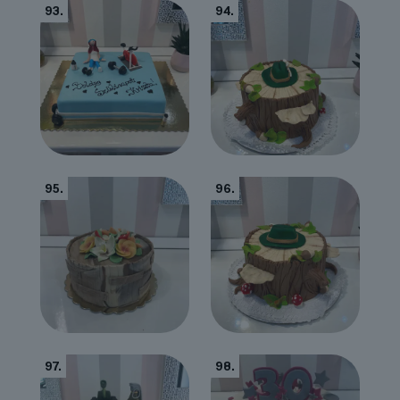
93.
94.
95.
96.
97.
98.