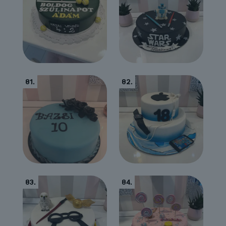
81.
82.
83.
84.