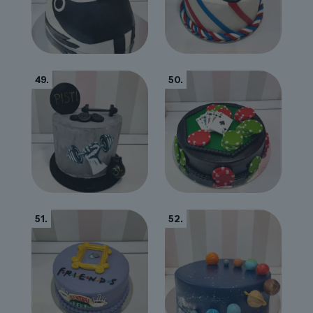
49.
50.
51.
52.