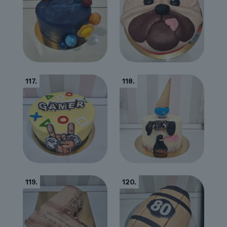
117.
118.
119.
120.