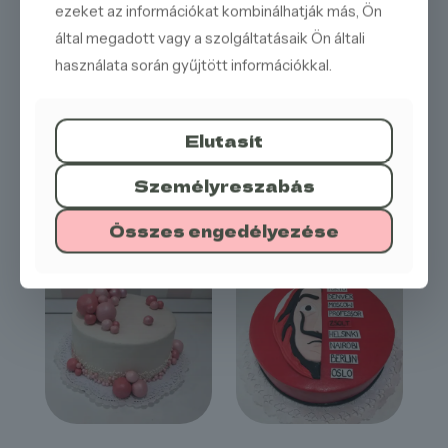
ezeket az információkat kombinálhatják más, Ön
által megadott vagy a szolgáltatásaik Ön általi
71.
72.
használata során gyűjtött információkkal.
Elutasít
Személyreszabás
Összes engedélyezése
73.
dav
74.