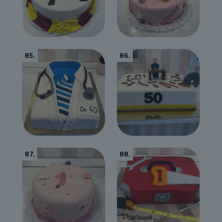
85.
86.
87.
88.