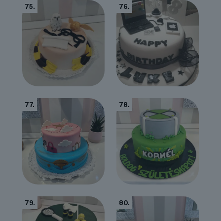
75.
76.
77.
78.
79.
80.