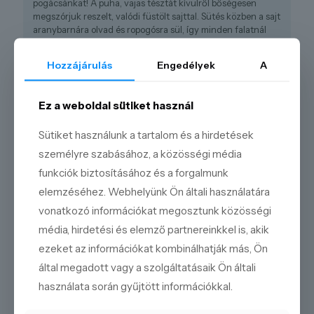
pogácsánkat! A puha, vajas tésztát kívülről bőségesen
megszórjuk reszelt, valódi füstölt sajttal. Sütés közben a sajt
aranybarnára olvad és ropogósra sül, így minden falatnál
intenzív, karakteres füstölt aroma éri az ízlelőbimbókat.
Hozzájárulás
Engedélyek
A
Ez a pogácsa tökéletes választás egy ízletes reggelihez, egy
pikáns tízóraihoz vagy akár egy sör mellé is. Élvezze a
füstölt sajt különleges ízét ebben a kívül ropogós, belül puha
Ez a weboldal sütiket használ
pogácsában! Kóstolja meg ezt a különleges pogácsát akár
egy esti borozgatáshoz, amely garantáltan feldobja a napját!
Sütiket használunk a tartalom és a hirdetések
személyre szabásához, a közösségi média
funkciók biztosításához és a forgalmunk
elemzéséhez. Webhelyünk Ön általi használatára
KÍNÁLATUNKBÓL
vonatkozó információkat megosztunk közösségi
média, hirdetési és elemző partnereinkkel is, akik
ezeket az információkat kombinálhatják más, Ön
által megadott vagy a szolgáltatásaik Ön általi
használata során gyűjtött információkkal.