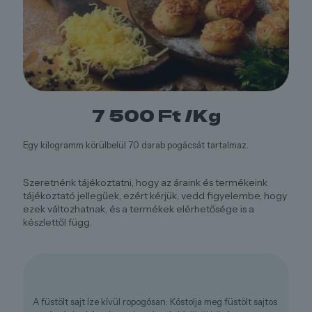
7 500
Ft
/Kg
Egy kilogramm körülbelül 70 darab pogácsát tartalmaz.
Szeretnénk tájékoztatni, hogy az áraink és termékeink
tájékoztató jellegűek, ezért kérjük, vedd figyelembe, hogy
ezek változhatnak, és a termékek elérhetősége is a
készlettől függ.
A füstölt sajt íze kívül ropogósan: Kóstolja meg füstölt sajtos