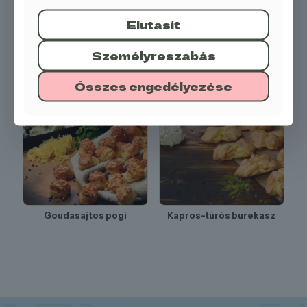
Elutasít
Személyreszabás
Szilvás papucs
Burgonyás pogácsa
Összes engedélyezése
Goudasajtos pogi
Kapros-túrós burekasz