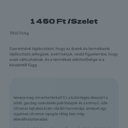
1 450
Ft
/Szelet
7500 Ft/kg
Szeretnénk tájékoztatni, hogy az áraink és termékeink
tájékoztató jellegűek, ezért kérjük, vedd figyelembe, hogy
ezek változhatnak, és a termékek elérhetősége is a
készlettől függ.
Ismerje meg citromtortánkat! Ez a különleges desszert a
sötét, gazdag csokoládés piskótalapok és a könnyű, üde
citromos tejhabos krém vibráló harmóniája, amelyet egy
izgalmas citromos ropogós réteg tesz még
ellenállhatatlanabbá.