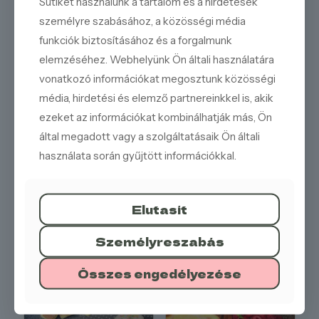
Sütiket használunk a tartalom és a hirdetések
Intenzív citromíz:
Valódi citromlével és citromos
személyre szabásához, a közösségi média
ropogóssal készül a frissítő élményért.
funkciók biztosításához és a forgalmunk
Elegáns megjelenés:
A fehér krém és a sötét
elemzéséhez. Webhelyünk Ön általi használatára
piskóta kontrasztja.
vonatkozó információkat megosztunk közösségi
Különleges ízkombináció textúrával:
Tökéletes
választás a megszokottól eltérő, izgalmas desszertre
média, hirdetési és elemző partnereinkkel is, akik
vágyóknak.
ezeket az információkat kombinálhatják más, Ön
Kóstolja meg citromtortánkat citromos ropogóssal, és
által megadott vagy a szolgáltatásaik Ön általi
élvezze a csokoládé mélységének, a citrom frissességének
használata során gyűjtött információkkal.
és a ropogós textúrának az izgalmas találkozását! Rendelje
meg még ma ezt a különleges desszertet!
Elutasít
Személyreszabás
KÍNÁLATUNKBÓL
Összes engedélyezése