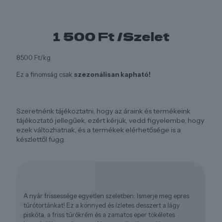
1 500
Ft
/Szelet
8500 Ft/kg
Ez a finomság csak
szezonálisan kapható!
Szeretnénk tájékoztatni, hogy az áraink és termékeink
tájékoztató jellegűek, ezért kérjük, vedd figyelembe, hogy
ezek változhatnak, és a termékek elérhetősége is a
készlettől függ.
A nyár frissessége egyetlen szeletben: Ismerje meg epres
túrótortánkat! Ez a könnyed és ízletes desszert a lágy
piskóta, a friss túrókrém és a zamatos eper tökéletes