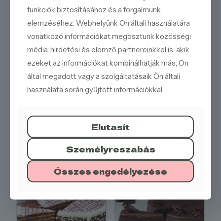
funkciók biztosításához és a forgalmunk
Elegáns megjelenés:
A gyümölcszselé fényessége
elemzéséhez. Webhelyünk Ön általi használatára
hívogató.
vonatkozó információkat megosztunk közösségi
Ideális tavaszi és nyári desszert:
Könnyű és
frissítő választás.
média, hirdetési és elemző partnereinkkel is, akik
ezeket az információkat kombinálhatják más, Ön
Kóstolja meg epres túrótortánkat, és élvezze a nyár ízeit a
lágy túrókrém és a friss eper mennyei találkozásában!
által megadott vagy a szolgáltatásaik Ön általi
Rendelje meg még ma ezt a könnyed és ízletes desszertet!
használata során gyűjtött információkkal.
Elutasít
KÍNÁLATUNKBÓL
Személyreszabás
Összes engedélyezése