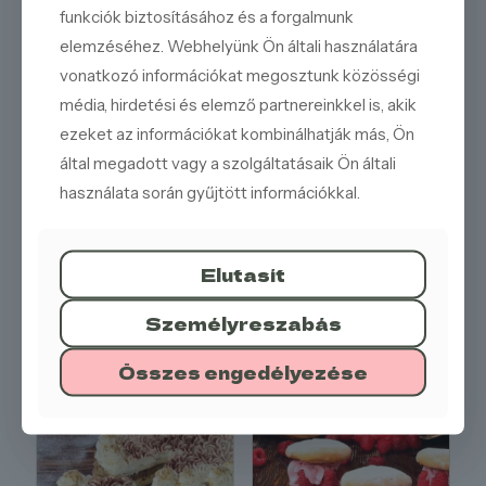
funkciók biztosításához és a forgalmunk
Szerethető és játékos:
Tökéletes választás
elemzéséhez. Webhelyünk Ön általi használatára
gyerekeknek és felnőtteknek egyaránt.
vonatkozó információkat megosztunk közösségi
Kóstolja meg a Guru süteményt, és engedje, hogy
média, hirdetési és elemző partnereinkkel is, akik
elvarázsolja a vidám ízek és a játékos megjelenés! Ez a
sütemény garantáltan feldobja a napját, és egy kis édes
ezeket az információkat kombinálhatják más, Ön
örömöt csempész a pillanataiba. Rendelje meg még ma, és
által megadott vagy a szolgáltatásaik Ön általi
guruzza be a napját egy kis boldogsággal!
használata során gyűjtött információkkal.
Elutasít
KÍNÁLATUNKBÓL
Személyreszabás
Összes engedélyezése