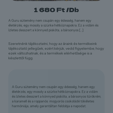
1 680
Ft
/Db
A Guru sütemény nem csupán egy édesség, hanem egy
életérzés, egy mosoly a szürke hétköznapokra. Ez a vidám és
ízletes desszert a könnyed piskóta, a bársonyos
[…]
Szeretnénk tájékoztatni, hogy az áraink és termékeink
tájékoztató jellegűek, ezért kérjük, vedd figyelembe, hogy
ezek változhatnak, és a termékek elérhetősége is a
készlettől függ.
A Guru sütemény nem csupán egy édesség, hanem egy
életérzés, egy mosoly a szürke hétköznapokra. Ez a vidám
és ízletes desszert a könnyed piskóta, a bársonyos túrókrém,
a karamell és a roppanós mogyorós csokoládé tökéletes
harmóniája, amely garantáltan feldobja a napodat.