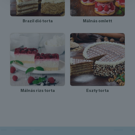
Brazil dió torta
Málnás omlett
Málnás rizs torta
Eszty torta