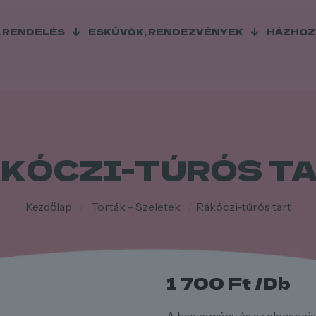
A RENDELÉS
ESKÜVŐK, RENDEZVÉNYEK
HÁZHOZ
KÓCZI-TÚRÓS T
Kezdőlap
/
Torták - Szeletek
/
Rákóczi-túrós tart
1 700
Ft
/Db