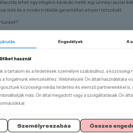
lasztás lehet egy elegáns kávézás mellé, egy ünnepi asztal é
 ízek és a modern tálalás garantáltan elnyeri tetszését.
ertünket?
s a tojáshab időtálló harmóniája.
járulás
Engedélyek
A
s
zdag töltelékhez.
és.
ütiket használ
ott összetevőkből készül.
nk a tartalom és a hirdetések személyre szabásához, a közösségi 
zikus ízek.
s a forgalmunk elemzéséhez. Webhelyünk Ön általi használatára v
gosztunk közösségi média, hirdetési és elemző partnereinkkel is, 
t, és élvezze a hagyomány és az elegancia tökéletes találkoz
binálhatják más, Ön által megadott vagy a szolgáltatásaik Ön által
formációkkal.
Személyreszabás
Összes enged