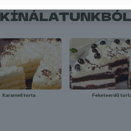
KÍNÁLATUNKBÓ
Karamell torta
Feketeerdő tort