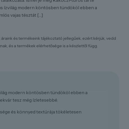
találkozása: Ismerje meg Rákóczi-túrós tarte
kus ízvilág modern köntösben tündököl ebben a
mlós vajas tésztát
[…]
 áraink és termékeink tájékoztató jellegűek, ezért kérjük, vedd
ak, és a termékek elérhetősége is a készlettől függ.
ízvilág modern köntösben tündököl ebben a
lekvár tesz még ízletesebbé.
essége és könnyed textúrája tökéletesen