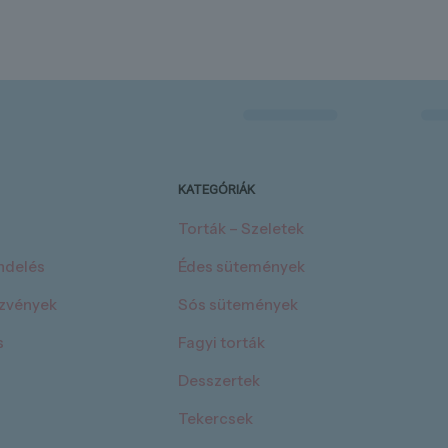
KATEGÓRIÁK
Torták – Szeletek
endelés
Édes sütemények
ezvények
Sós sütemények
s
Fagyi torták
Desszertek
Tekercsek