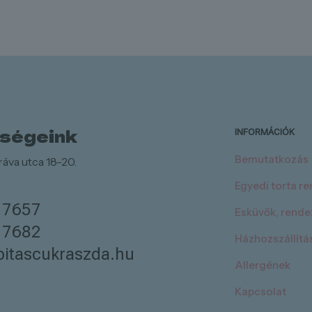
őségeink
INFORMÁCIÓK
Bemutatkozás
áva utca 18-20.
Egyedi torta r
 7657
Esküvők, rend
 7682
Házhozszállítá
itascukraszda.hu
Allergének
Kapcsolat