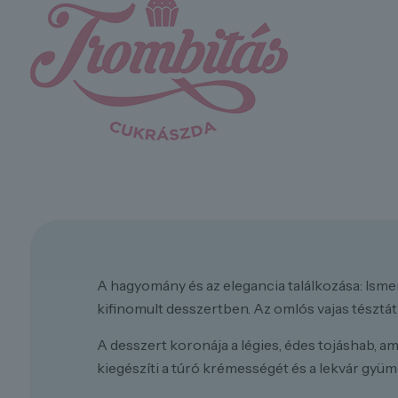
A hagyomány és az elegancia találkozása: Isme
kifinomult desszertben. Az omlós vajas tésztát
A desszert koronája a légies, édes tojáshab, 
kiegészíti a túró krémességét és a lekvár gyü