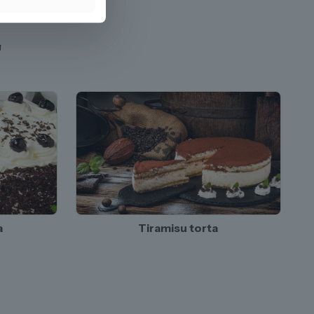
L
a
Tiramisu torta