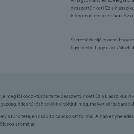
A hagyomány és az elegancia 
desszertünket! Ez a klasszi
kifinomult desszertben. Az o
Szeretnénk tájékoztatni, hogy az
figyelembe, hogy ezek változhatn
rje meg Rákóczi-túrós tarte desszertünket! Ez a klasszikus 
 gazdag, édes túrótöltelékkel töltjük meg, melyet sárgabarack
amely a túró tetején csábító csúcsokat formál. A hab enyhe éd
mölcsös aromáját.