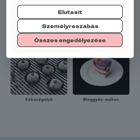
Elutasít
Személyreszabás
Gyümölcs kosár
Panna cotta
Összes engedélyezése
Kókuszgolyó
Meggyes-mákos