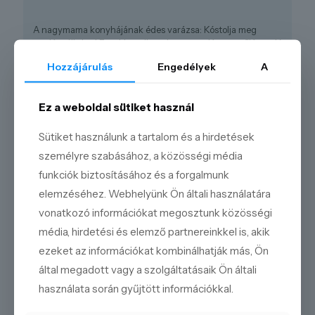
A nagymama konyhájának édes varázsa: Kóstolja meg
madártejünket! Ez a klasszikus desszert a lágy, vaníliás sodó
és a könnyű, tojásfehérjéből készült „galuskák” mennyei
Hozzájárulás
Engedélyek
A
harmóniája. A selymes krémben úszó, édes habcsókok
szinte elolvadnak a szájban, igazi gyermekkori emlékeket
idézve. Madártejünk tökéletes választás egy könnyű, édes
Ez a weboldal sütiket használ
befejezésként ebéd vagy vacsora után, de önmagában is
igazi kényeztetés. Élvezze ezt a lágy, vaníliás álmot!
Sütiket használunk a tartalom és a hirdetések
személyre szabásához, a közösségi média
funkciók biztosításához és a forgalmunk
elemzéséhez. Webhelyünk Ön általi használatára
KÍNÁLATUNKBÓL
vonatkozó információkat megosztunk közösségi
média, hirdetési és elemző partnereinkkel is, akik
ezeket az információkat kombinálhatják más, Ön
által megadott vagy a szolgáltatásaik Ön általi
használata során gyűjtött információkkal.