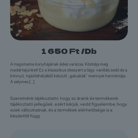
1 650
Ft
/Db
A nagymama konyhájának édes varázsa: Kóstolja meg
madártejünket! Ez a klasszikus desszert a lágy, vaníliás sodó és a
könnyű, tojásfehérjéből készült „galuskák” mennyei harmóniája.
A selymes
[…]
Szeretnénk tájékoztatni, hogy az áraink és termékeink
tájékoztató jellegűek, ezért kérjük, vedd figyelembe, hogy
ezek változhatnak, és a termékek elérhetősége is a
készlettől függ.