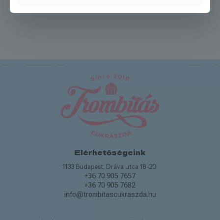
karamell parfé
Elérhetőségeink
1133 Budapest, Dráva utca 18-20.
+36 70 905 7657
+36 70 905 7682
info@trombitascukraszda.hu