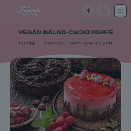
VEGÁN MÁLNA-CSOKI PARFÉ
Kezdőlap
/
Fagyi torták
/
Vegán málna-csoki parfé