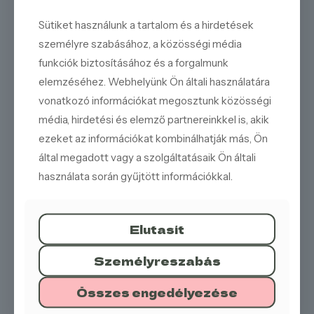
Sütiket használunk a tartalom és a hirdetések
személyre szabásához, a közösségi média
funkciók biztosításához és a forgalmunk
elemzéséhez. Webhelyünk Ön általi használatára
vonatkozó információkat megosztunk közösségi
média, hirdetési és elemző partnereinkkel is, akik
Vegán csoki-mangó parfé
Vanília-csoki-karamell
ezeket az információkat kombinálhatják más, Ön
parfé
által megadott vagy a szolgáltatásaik Ön általi
használata során gyűjtött információkkal.
Elutasít
Személyreszabás
Összes engedélyezése
Csoki-sztracsi-eper-
Tálkás parfé