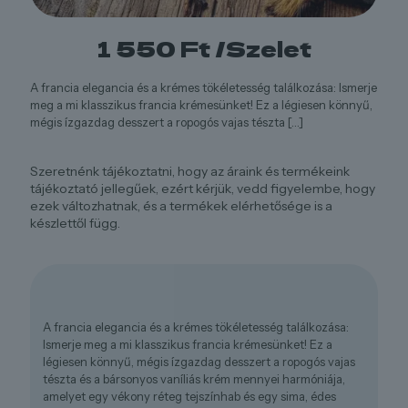
1 550
Ft
/Szelet
A francia elegancia és a krémes tökéletesség találkozása: Ismerje
meg a mi klasszikus francia krémesünket! Ez a légiesen könnyű,
mégis ízgazdag desszert a ropogós vajas tészta
[…]
Szeretnénk tájékoztatni, hogy az áraink és termékeink
tájékoztató jellegűek, ezért kérjük, vedd figyelembe, hogy
ezek változhatnak, és a termékek elérhetősége is a
készlettől függ.
A francia elegancia és a krémes tökéletesség találkozása:
Ismerje meg a mi klasszikus francia krémesünket! Ez a
légiesen könnyű, mégis ízgazdag desszert a ropogós vajas
tészta és a bársonyos vaníliás krém mennyei harmóniája,
amelyet egy vékony réteg tejszínhab és egy sima, édes