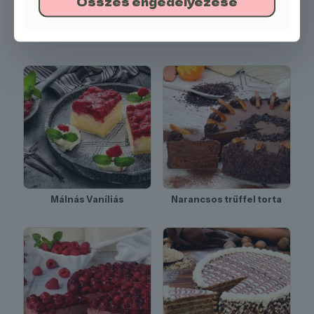
Összes engedélyezése
KÍNÁLATUNKBÓL
Málnás Vaníliás
Narancsos trüffel torta