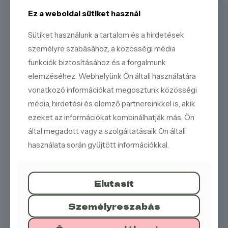
Ez a weboldal sütiket használ
Klasszikus receptúra:
Hagyományos módon,
minőségi alapanyagokból készül.
Sütiket használunk a tartalom és a hirdetések
Ropogós tészta és bársonyos krém:
Tökéletes
személyre szabásához, a közösségi média
texturális kontraszt.
funkciók biztosításához és a forgalmunk
Intenzív vaníliaíz:
Valódi vaníliával ízesített, gazdag
krém.
elemzéséhez. Webhelyünk Ön általi használatára
vonatkozó információkat megosztunk közösségi
Légies és könnyű:
Nem nehéz desszert, ideális
bármilyen alkalomra.
média, hirdetési és elemző partnereinkkel is, akik
Elegáns megjelenés:
A karamellás fondant egyedi
ezeket az információkat kombinálhatják más, Ön
ízt és elegáns megjelenést kölcsönöz, klasszikus és
által megadott vagy a szolgáltatásaik Ön általi
hívogató.
használata során gyűjtött információkkal.
Kóstolja meg a mi francia krémesünket, és élvezze a
ropogós tészta és a bársonyos vaníliakrém mennyei
találkozását! Tökéletes választás egy délutáni kávéhoz, egy
ünnepi desszertként vagy csak egy kis édes
Elutasít
kényeztetésként. Rendelje meg még ma!
Személyreszabás