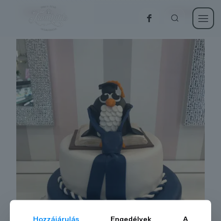
Categories
Show all
Hozzájárulás
Engedélyek
A