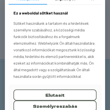
Ez a weboldal sütiket használ
Sütiket használunk a tartalom és a hirdetések
személyre szabásához, a közösségi média
funkciók biztosításához és a forgalmunk
Ballagásra
elemzéséhez. Webhelyünk Ön általi használatára
vonatkozó információkat megosztunk közösségi
média, hirdetési és elemző partnereinkkel is, akik
ezeket az információkat kombinálhatják más, Ön
által megadott vagy a szolgáltatásaik Ön általi
használata során gyűjtött információkkal.
Elutasít
Személyreszabás
Elérhetőségeink