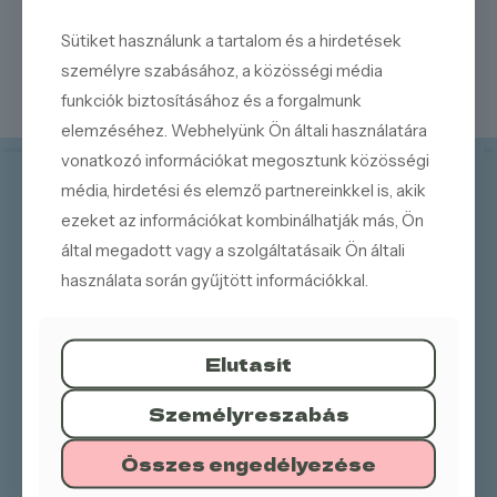
Sütiket használunk a tartalom és a hirdetések
Gyerekeknek
személyre szabásához, a közösségi média
funkciók biztosításához és a forgalmunk
elemzéséhez. Webhelyünk Ön általi használatára
vonatkozó információkat megosztunk közösségi
média, hirdetési és elemző partnereinkkel is, akik
ezeket az információkat kombinálhatják más, Ön
által megadott vagy a szolgáltatásaik Ön általi
használata során gyűjtött információkkal.
Elérhetőségeink
Elutasít
1133 Budapest, Dráva utca 18-20.
+36 70 905 7657
Személyreszabás
+36 70 905 7682
info@trombitascukraszda.hu
Összes engedélyezése