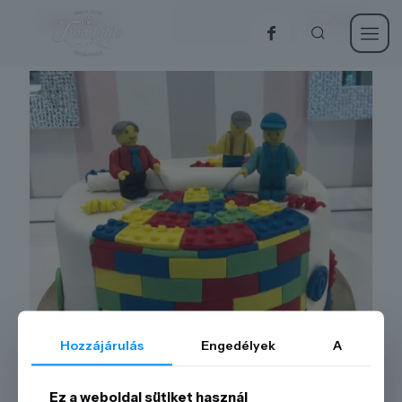
Categories
Show all
Hozzájárulás
Engedélyek
A
Ez a weboldal sütiket használ