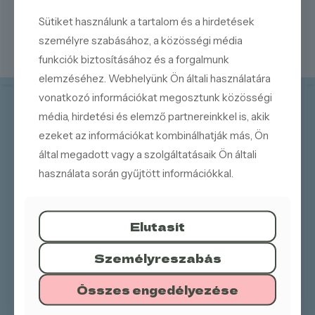
Sütiket használunk a tartalom és a hirdetések
Valentin napra
személyre szabásához, a közösségi média
funkciók biztosításához és a forgalmunk
elemzéséhez. Webhelyünk Ön általi használatára
vonatkozó információkat megosztunk közösségi
média, hirdetési és elemző partnereinkkel is, akik
ezeket az információkat kombinálhatják más, Ön
által megadott vagy a szolgáltatásaik Ön általi
használata során gyűjtött információkkal.
Elérhetőségeink
Elutasít
1133 Budapest, Dráva utca 18-20.
+36 70 905 7657
Személyreszabás
+36 70 905 7682
info@trombitascukraszda.hu
Összes engedélyezése
INFORMÁCIÓK
KATEGÓRIÁK