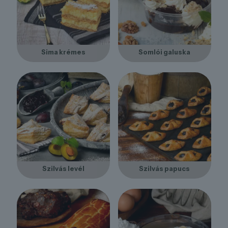
Sima krémes
Somlói galuska
Szilvás levél
Szilvás papucs