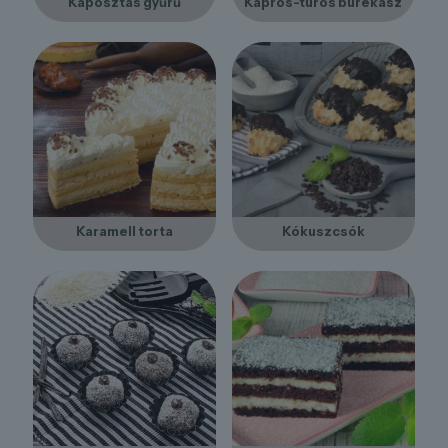
Káposztás gyűrű
Kapros-túrós burekasz
Karamell torta
Kókuszcsók