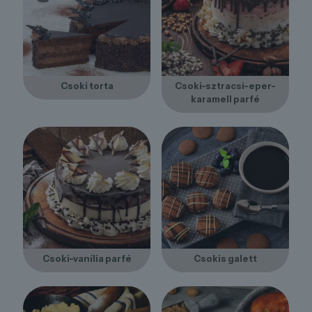
Csoki torta
Csoki-sztracsi-eper-
karamell parfé
Csoki-vanília parfé
Csokis galett