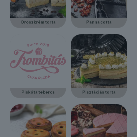
Oroszkrém torta
Panna cotta
Piskóta tekercs
Pisztáciás torta