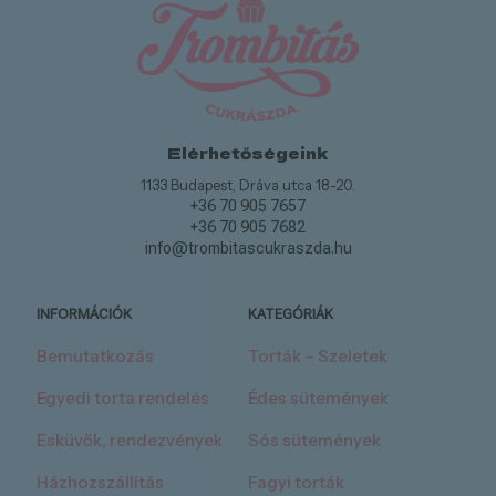
Elérhetőségeink
1133 Budapest, Dráva utca 18-20.
+36 70 905 7657
+36 70 905 7682
info@trombitascukraszda.hu
INFORMÁCIÓK
KATEGÓRIÁK
Bemutatkozás
Torták – Szeletek
Egyedi torta rendelés
Édes sütemények
Esküvők, rendezvények
Sós sütemények
Házhozszállítás
Fagyi torták