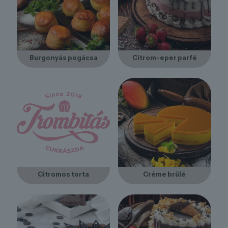
Burgonyás pogácsa
Citrom-eper parfé
Citromos torta
Créme brülé