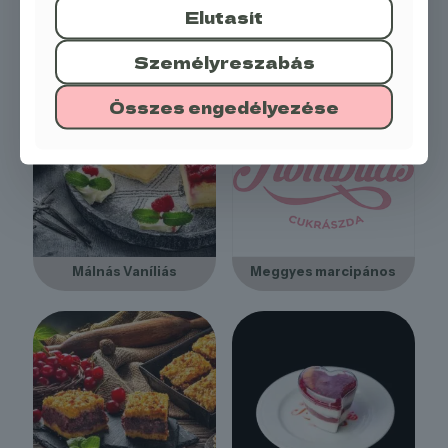
Elutasít
Málnás sarlott torta
Málnás túró torta
Személyreszabás
Összes engedélyezése
Málnás Vaníliás
Meggyes marcipános