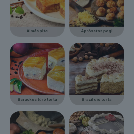
Almás pite
Aprósatos pogi
Barackos túró torta
Brazil dió torta