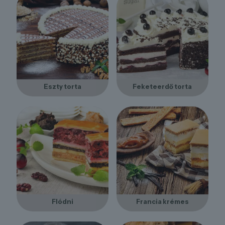
Eszty torta
Feketeerdő torta
Flódni
Francia krémes