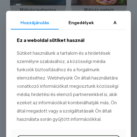
Málnás joghurtos
Málnás omlett
Hozzájárulás
Engedélyek
A
Ez a weboldal sütiket használ
Sütiket használunk a tartalom és a hirdetések
személyre szabásához, a közösségi média
funkciók biztosításához és a forgalmunk
elemzéséhez. Webhelyünk Ön általi használatára
Málnás pisztáciás tart
Málnás rizs torta
vonatkozó információkat megosztunk közösségi
média, hirdetési és elemző partnereinkkel is, akik
ezeket az információkat kombinálhatják más, Ön
által megadott vagy a szolgáltatásaik Ön általi
használata során gyűjtött információkkal.