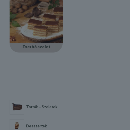
Zserbó szelet
Torták - Szeletek
Desszertek