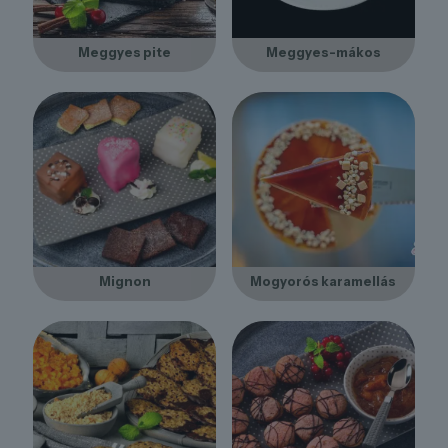
Meggyes pite
Meggyes-mákos
Mignon
Mogyorós karamellás