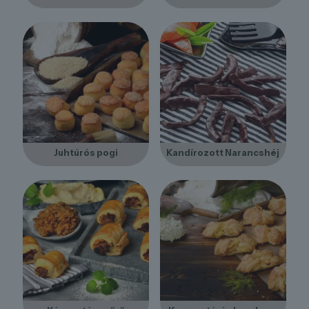
Juhtúrós pogi
Kandírozott Narancshéj