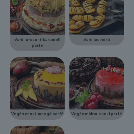
Vanília-csoki-karamell
Vaníliás néró
parfé
Vegán csoki-mangó parfé
Vegán málna-csoki parfé