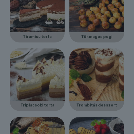
Tiramisu torta
Tökmagos pogi
Triplacsoki torta
Trombitás desszert