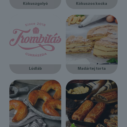
Kókuszgolyó
Kókuszos kocka
Lúdláb
Madártej torta