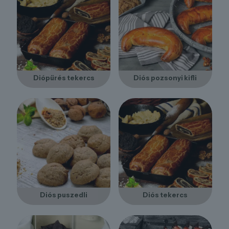
Diópürés tekercs
Diós pozsonyi kifli
Diós puszedli
Diós tekercs