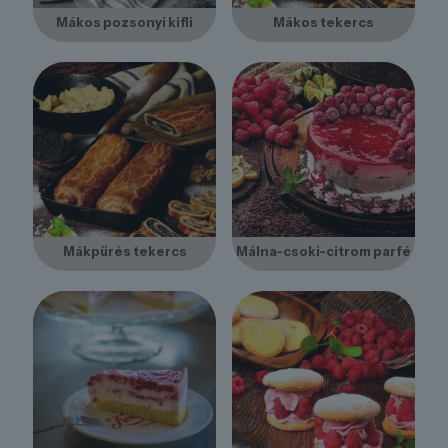
Mákos pozsonyi kifli
Mákos tekercs
Mákpürés tekercs
Málna-csoki-citrom parfé