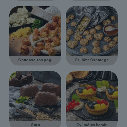
Goudasajtos pogi
Grillázs Csemege
Guru
Gyümölcs kosár