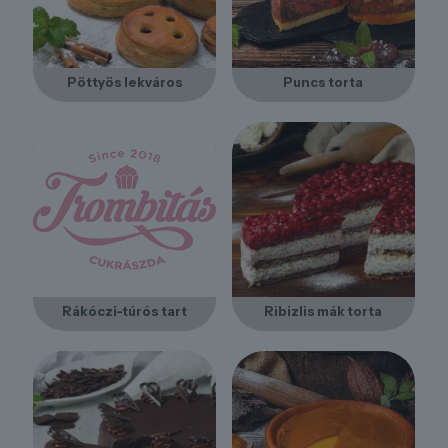
Pöttyös lekváros
Puncs torta
Rákóczi-túrós tart
Ribizlis mák torta